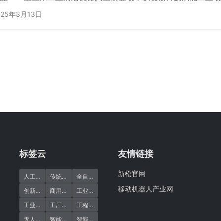
为何选择星卫来？四大核心优势引领行业标杆 星卫来搭载工业级
025年3月13日
技术与全新路径规划算法，轻松应对新能源电池、光伏、汽车零部
境。并搭配前、后及双侧全方位视觉防护系统，绕障更灵活。0
径的设计，使其能灵活地穿梭狭窄空间，清洁效率大大提升。…
标签云
友情链接
新松官网
(10)
(5)
(2)
人工清洁缺点
传统清洁
全自动清洁机器人
移动机器人产业网
(9)
(2)
(29)
创新引领
商用清洁机器人
工业清洁
(1)
(21)
(11)
工业清洁机器人
工厂清洗
工程清洁
(1)
(1)
(25)
无人清洁
智能洗地机器人
智能清洁