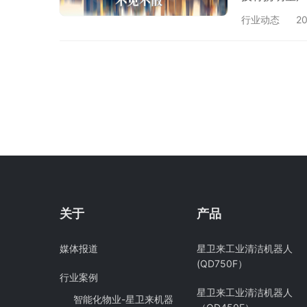
清洁革命！ 
行业动态
2
SLAM导航
等复杂工业环
角原地转弯半
关于
产品
媒体报道
星卫来工业清洁机器人
(QD750F）
行业案例
星卫来工业清洁机器人
智能化物业-星卫来机器