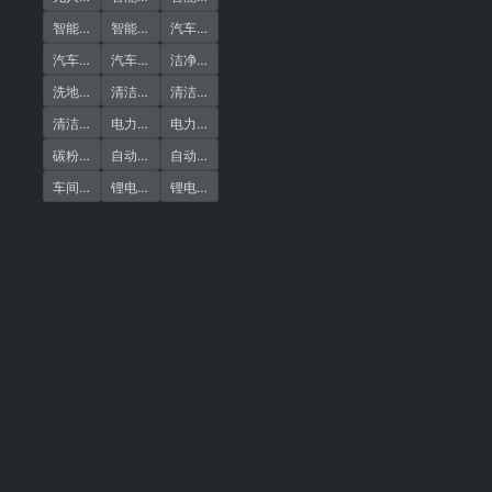
(1)
(20)
(1)
智能清洁机器人
智能车间清洁
汽车行业清洁
(1)
(1)
(1)
汽车车间
汽车零部件
洁净作业
(1)
(21)
(1)
洗地机器人
清洁作业
清洁好处
(22)
(1)
(1)
清洁机器人
电力行业清洁
电力车间
(1)
(1)
(1)
碳粉清洁
自动扫地机
自动扫地机器人
(1)
(1)
(1)
车间清洁
锂电碳粉
锂电车间清洁