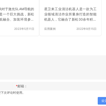
构对于激光SLAM导航的
星卫来工业清洁机器人是一款为工
是一个巨大挑战，新松
业领域清洁作业所量身打造的智能
航融合、加装环境参考
机器人，它融合了新松30余年积累
视觉等技术实现完美适
的移动机器人的控制技术、导航技
2023年5月11日
应用案例
2022年9月15日
术和安全传感技术等。
*
邮箱：
便下次评论时使用。
提