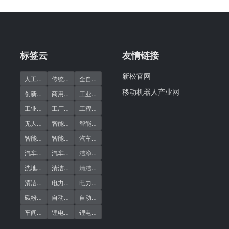
标签云
友情链接
新松官网
(10)
(5)
(2)
人工清洁缺点
传统清洁
全自动清洁机器人
移动机器人产业网
(9)
(2)
(29)
创新引领
商用清洁机器人
工业清洁
(1)
(21)
(11)
工业清洁机器人
工厂清洗
工程清洁
(1)
(1)
(25)
无人清洁
智能洗地机器人
智能清洁
(1)
(20)
(1)
智能清洁机器人
智能车间清洁
汽车行业清洁
(1)
(1)
(1)
汽车车间
汽车零部件
洁净作业
(1)
(21)
(1)
洗地机器人
清洁作业
清洁好处
(22)
(1)
(1)
清洁机器人
电力行业清洁
电力车间
(1)
(1)
(1)
碳粉清洁
自动扫地机
自动扫地机器人
(1)
(1)
(1)
车间清洁
锂电碳粉
锂电车间清洁