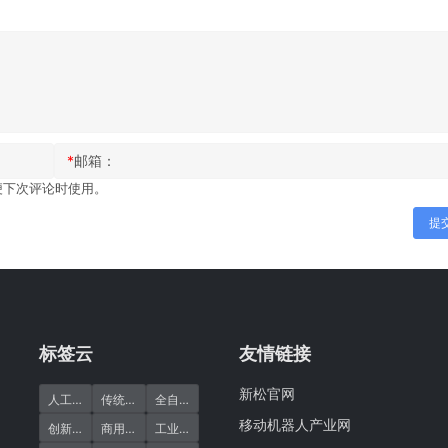
*
邮箱：
便下次评论时使用。
提
标签云
友情链接
新松官网
(10)
(5)
(2)
人工清洁缺点
传统清洁
全自动清洁机器人
移动机器人产业网
(9)
(2)
(29)
创新引领
商用清洁机器人
工业清洁