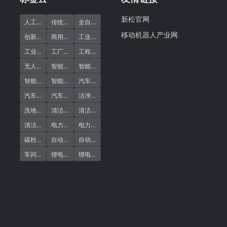
新松官网
(10)
(5)
(2)
人工清洁缺点
传统清洁
全自动清洁机器人
移动机器人产业网
(9)
(2)
(29)
创新引领
商用清洁机器人
工业清洁
(1)
(21)
(11)
工业清洁机器人
工厂清洗
工程清洁
(1)
(1)
(25)
无人清洁
智能洗地机器人
智能清洁
(1)
(20)
(1)
智能清洁机器人
智能车间清洁
汽车行业清洁
(1)
(1)
(1)
汽车车间
汽车零部件
洁净作业
(1)
(21)
(1)
洗地机器人
清洁作业
清洁好处
(22)
(1)
(1)
清洁机器人
电力行业清洁
电力车间
(1)
(1)
(1)
碳粉清洁
自动扫地机
自动扫地机器人
(1)
(1)
(1)
车间清洁
锂电碳粉
锂电车间清洁