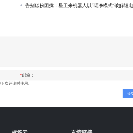
告别碳粉困扰：星卫来机器人以“碳净模式”破解锂电车间清洁难
*
邮箱：
便下次评论时使用。
提
标签云
友情链接